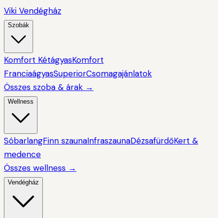
Viki Vendégház
Szobák
Komfort Kétágyas
Komfort
Franciaágyas
Superior
Csomagajánlatok
Összes szoba & árak
→
Wellness
Sóbarlang
Finn szauna
Infraszauna
Dézsafürdő
Kert &
medence
Összes wellness
→
Vendégház