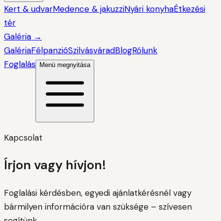
Kert & udvar
Medence & jakuzzi
Nyári konyha
Étkezési
tér
Galéria
→
Galéria
Félpanzió
Szilvásvárad
Blog
Rólunk
Foglalás
Menü megnyitása
Kapcsolat
Írjon vagy hívjon!
Foglalási kérdésben, egyedi ajánlatkérésnél vagy
bármilyen információra van szüksége – szívesen
segítünk.